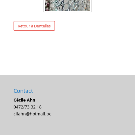
Retour à Dentelles
Contact
Cécile Ahn
0472/73 32 18
cilahn@hotmail.be